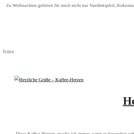
Zu Weihnachten gehören für mich nicht nur Vanillekipferl, Kokosma
Teilen
He
Diese Kaffee-Herzen mache ich immer, wenn es besonders schn