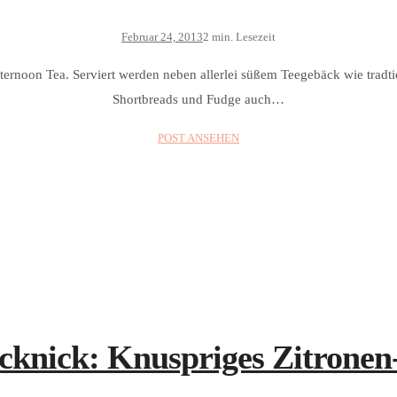
Februar 24, 2013
2 min. Lesezeit
ternoon Tea. Serviert werden neben allerlei süßem Teegebäck wie trad
Shortbreads und Fudge auch…
POST ANSEHEN
icknick: Knuspriges Zitrone