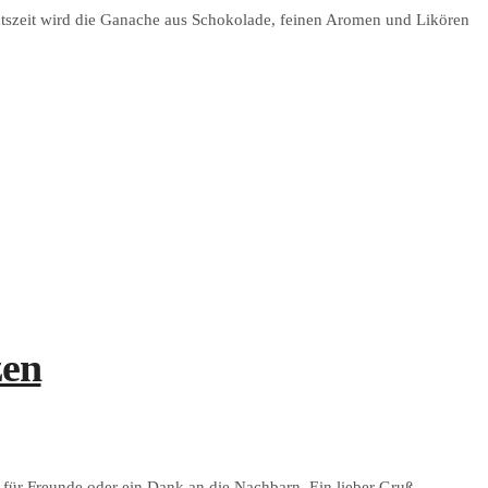
htszeit wird die Ganache aus Schokolade, feinen Aromen und Likören
zen
 für Freunde oder ein Dank an die Nachbarn. Ein lieber Gruß…