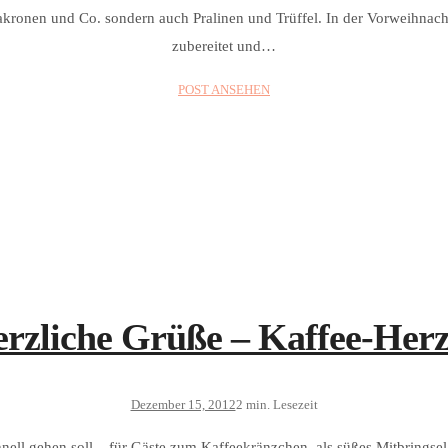
kronen und Co. sondern auch Pralinen und Trüffel. In der Vorweihnac
zubereitet und…
POST ANSEHEN
rzliche Grüße – Kaffee-Her
Dezember 15, 2012
2 min. Lesezeit
ell gehen soll – für Gäste zum Kaffeekränzchen, als süßes Mitbringsel