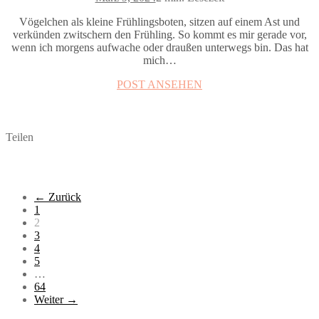
Vögelchen als kleine Frühlingsboten, sitzen auf einem Ast und
verkünden zwitschern den Frühling. So kommt es mir gerade vor,
wenn ich morgens aufwache oder draußen unterwegs bin. Das hat
mich…
POST ANSEHEN
Teilen
Seitennummerierung
← Zurück
1
der
2
Beiträge
3
4
5
…
64
Weiter →