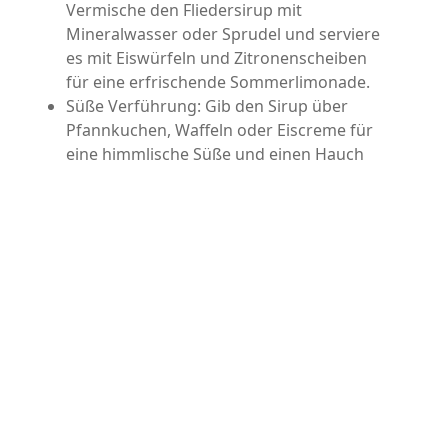
Vermische den Fliedersirup mit
Mineralwasser oder Sprudel und serviere
es mit Eiswürfeln und Zitronenscheiben
für eine erfrischende Sommerlimonade.
Süße Verführung: Gib den Sirup über
Pfannkuchen, Waffeln oder Eiscreme für
eine himmlische Süße und einen Hauch
von Frühling.
Cocktail-Zauber: Mixe den Fliedersirup
mit Gin, Wodka oder Prosecco für
elegante und aromatische Cocktails, die
deine Gäste begeistern werden.
Lynn