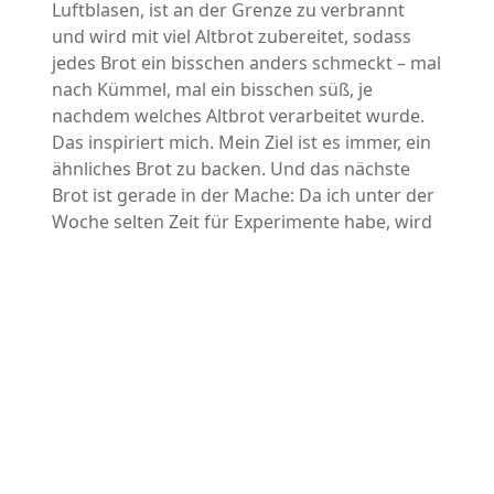
Luftblasen, ist an der Grenze zu verbrannt
und wird mit viel Altbrot zubereitet, sodass
jedes Brot ein bisschen anders schmeckt – mal
nach Kümmel, mal ein bisschen süß, je
nachdem welches Altbrot verarbeitet wurde.
Das inspiriert mich. Mein Ziel ist es immer, ein
ähnliches Brot zu backen. Und das nächste
Brot ist gerade in der Mache: Da ich unter der
Woche selten Zeit für Experimente habe, wird
es ein klassisches Mischbrot. Allerdings mit
Altbrot, das ich eingeweicht habe und dann
zum Hauptteig einfach dazugegeben habe.
Das intensiviert den Geschmack.
Die Grundausstattung
Rührschüssel, die abgedeckt werden
kann
Weck oder Joghurtglas mit Deckel