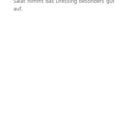
Salat nimmt das Dressing besonders gut
auf.
Für das Dressing Oliven, Weißwein-Essig,
Senf und Honig mischen. Über den Salat
geben, Kürbiskerne darüber streuen und
direkt servieren!
Variation: Wer mag gibt noch ein
gekochtes Ei oder gerösteten Speck
dazu.