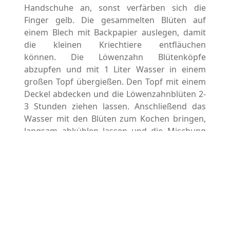
Handschuhe an, sonst verfärben sich die
Finger gelb. Die gesammelten Blüten auf
einem Blech mit Backpapier auslegen, damit
die kleinen Kriechtiere entfläuchen
können. Die Löwenzahn Blütenköpfe
abzupfen und mit 1 Liter Wasser in einem
großen Topf übergießen. Den Topf mit einem
Deckel abdecken und die Löwenzahnblüten 2-
3 Stunden ziehen lassen. Anschließend das
Wasser mit den Blüten zum Kochen bringen,
langsam abkühlen lassen und die Mischung
über Nacht ziehen lassen.
Tag 2:
Am nächsten Tag die Blüten durch ein
feines Sieb gießen, den Zucker, Saft und Schale
der Zitrone hinzugeben. Die Mischung unter
Rühren zum Kochen bringen
und anschliessend auf kleiner Flamme