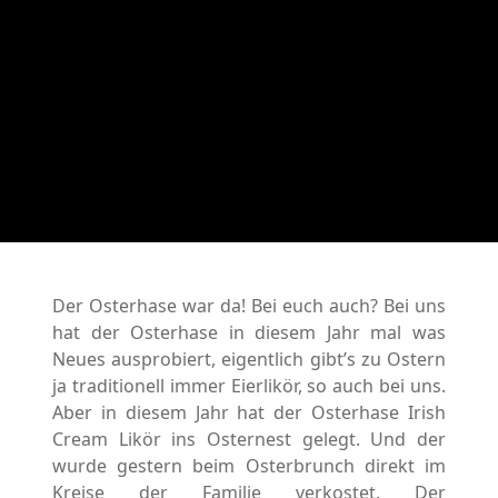
Der Osterhase war da! Bei euch auch? Bei uns
hat der Osterhase in diesem Jahr mal was
Neues ausprobiert, eigentlich gibt’s zu Ostern
ja traditionell immer Eierlikör, so auch bei uns.
Aber in diesem Jahr hat der Osterhase Irish
Cream Likör ins Osternest gelegt. Und der
wurde gestern beim Osterbrunch direkt im
Kreise der Familie verkostet. Der