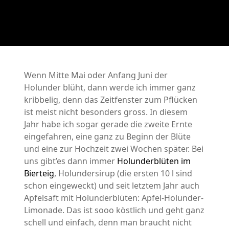
Wenn Mitte Mai oder Anfang Juni der
Holunder blüht, dann werde ich immer ganz
kribbelig, denn das Zeitfenster zum Pflücken
ist meist nicht besonders gross. In diesem
Jahr habe ich sogar gerade die zweite Ernte
eingefahren, eine ganz zu Beginn der Blüte
und eine zur Hochzeit zwei Wochen später. Bei
uns gibt’es dann immer
Holunderblüten im
Bierteig
, Holundersirup (die ersten 10 l sind
schon eingeweckt) und seit letztem Jahr auch
Apfelsaft mit Holunderblüten: Apfel-Holunder-
Limonade. Das ist sooo köstlich und geht ganz
schell und einfach, denn man braucht nicht