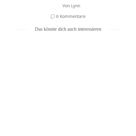
Von
Lynn
6 Kommentare
Das könnte dich auch interessieren
Oxymel mit Tannenspitzen selbst gemacht
Juli 18, 2025