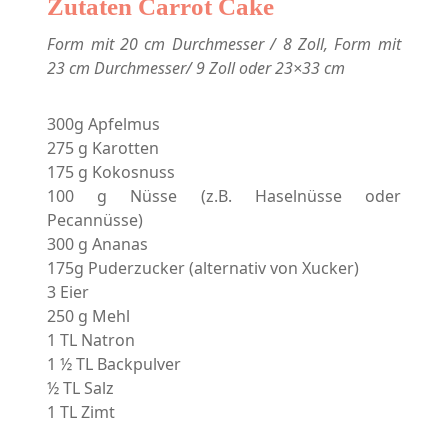
Zutaten Carrot Cake
Form mit 20 cm Durchmesser / 8 Zoll, Form mit
23 cm Durchmesser/ 9 Zoll oder 23×33 cm
300g Apfelmus
275 g Karotten
175 g Kokosnuss
100 g Nüsse (z.B. Haselnüsse oder
Pecannüsse)
300 g Ananas
175g Puderzucker (alternativ von Xucker)
3 Eier
250 g Mehl
1 TL Natron
1 ½ TL Backpulver
½ TL Salz
1 TL Zimt