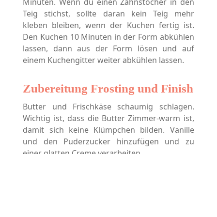
Minuten. Wenn du einen Zahnstocher in den
Teig stichst, sollte daran kein Teig mehr
kleben bleiben, wenn der Kuchen fertig ist.
Den Kuchen 10 Minuten in der Form abkühlen
lassen, dann aus der Form lösen und auf
einem Kuchengitter weiter abkühlen lassen.
Zubereitung Frosting und Finish
Butter und Frischkäse schaumig schlagen.
Wichtig ist, dass die Butter Zimmer-warm ist,
damit sich keine Klümpchen bilden. Vanille
und den Puderzucker hinzufügen und zu
einer glatten Creme verarbeiten.
Den ersten Tortenboden auf eine (drehbare)
Tortenplatte legen und ca. 1/3 der
Frischkäsecreme darauf verteilen – Vorsicht:
Nicht zu dicht an den Rand. Den zweiten und