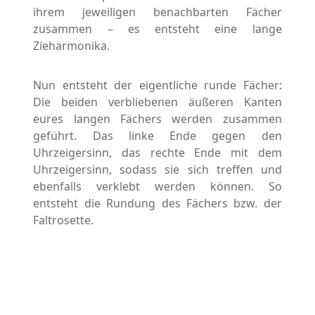
ihrem jeweiligen benachbarten Fächer
zusammen – es entsteht eine lange
Zieharmonika.
Nun entsteht der eigentliche runde Fächer:
Die beiden verbliebenen äußeren Kanten
eures langen Fächers werden zusammen
geführt. Das linke Ende gegen den
Uhrzeigersinn, das rechte Ende mit dem
Uhrzeigersinn, sodass sie sich treffen und
ebenfalls verklebt werden können. So
entsteht die Rundung des Fächers bzw. der
Faltrosette.
Damit in der Mitte kein größeres Loch bleibt,
nähe ich mit einer feinen Nadel und einem
farblich passenden Nähgarn die Faltrosette
innen auf beiden Seiten vorsichtig zusammen.