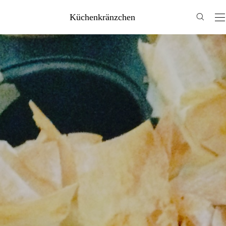
Küchenkränzchen