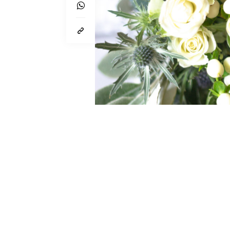
Von
Lynn