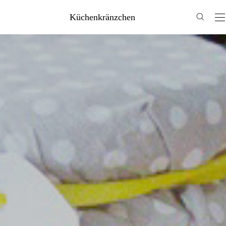
Küchenkränzchen