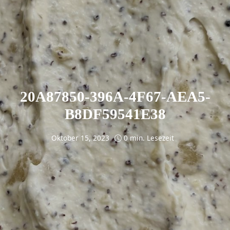
20A87850-396A-4F67-AEA5-
B8DF59541E38
Oktober 15, 2023
0 min. Lesezeit