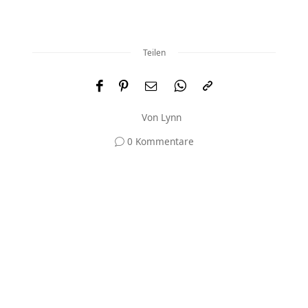
Teilen
Von
Lynn
0 Kommentare
Und was meinst du?
Deine E-Mail-Adresse wird nicht veröffentlicht.
Erforderliche Felder sind mit
*
markiert