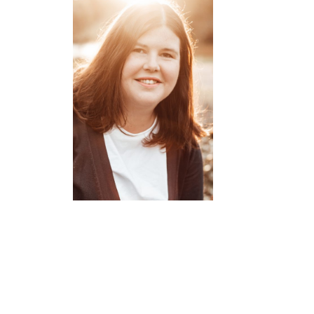
Ich bin Lynn, waschechte
Hamburgerin, lebe am
Stadtrand und bin Mitte 30,
Dieser Food-Blog ist meine
Herzens-angelegenheit. Ich