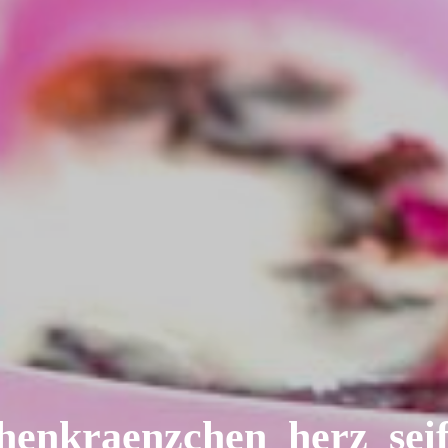
henkraenzchen_herz_seif