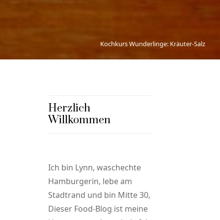
Kochkurs Wunderlinge: Kräuter-Salz
Herzlich
Willkommen
Ich bin Lynn, waschechte
Hamburgerin, lebe am
Stadtrand und bin Mitte 30,
Dieser Food-Blog ist meine