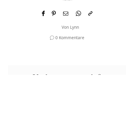
Von
Lynn
0 Kommentare
Und was meinst du?
Deine E-Mail-Adresse wird nicht veröffentlicht.
Erforderliche Felder sind mit
*
markiert