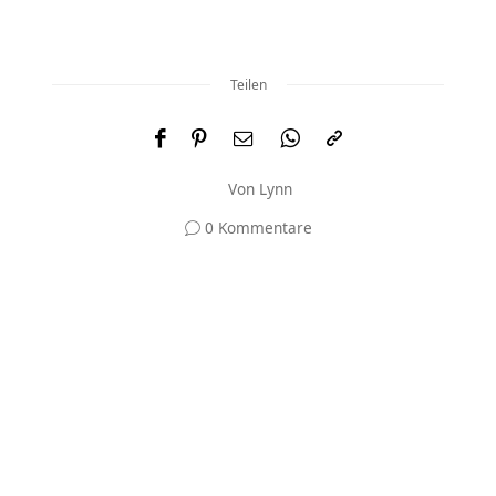
Teilen
Von
Lynn
0 Kommentare
Und was meinst du?
Deine E-Mail-Adresse wird nicht veröffentlicht.
Erforderliche Felder sind mit
*
markiert