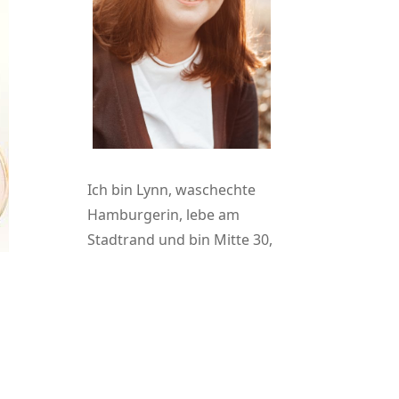
Ich bin Lynn, waschechte
Hamburgerin, lebe am
Stadtrand und bin Mitte 30,
Dieser Food-Blog ist meine
Herzens-angelegenheit. Ich
freue mich, wenn ihr mich
bei meinen
Küchenabenteuern
begleitet und ich möglichst