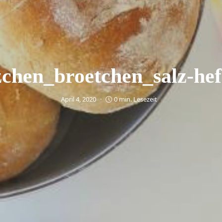
chen_broetchen_salz-hefe
April 4, 2020
0 min. Lesezeit