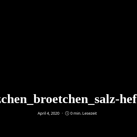
chen_broetchen_salz-hefe
April 4, 2020
0 min. Lesezeit