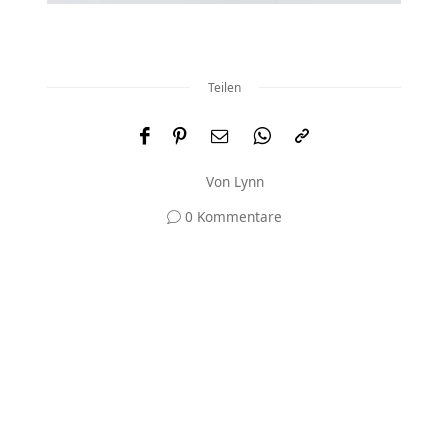
Teilen
Von
Lynn
0 Kommentare
Und was meinst du?
Deine E-Mail-Adresse wird nicht veröffentlicht.
Erforderliche Felder sind mit
*
markiert