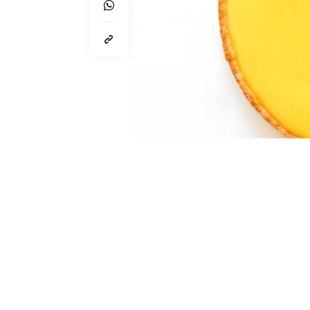
Von
Lynn