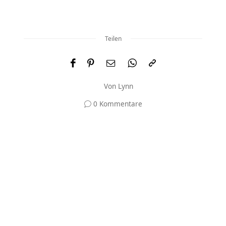
Teilen
Von
Lynn
0 Kommentare
Und was meinst du?
Deine E-Mail-Adresse wird nicht veröffentlicht.
Erforderliche Felder sind mit
*
markiert