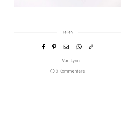
Teilen
Von
Lynn
0 Kommentare
Und was meinst du?
Deine E-Mail-Adresse wird nicht veröffentlicht.
Erforderliche Felder sind mit
*
markiert