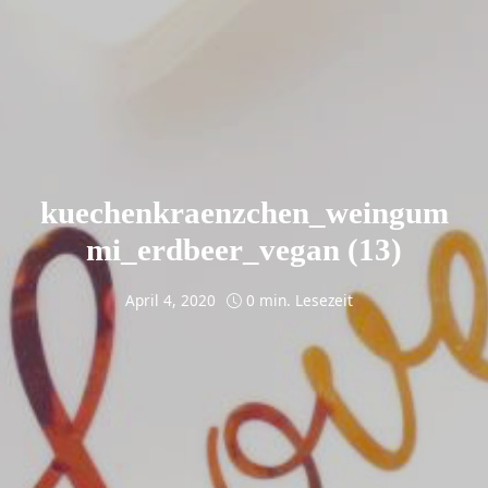
kuechenkraenzchen_weingum
mi_erdbeer_vegan (13)
April 4, 2020
0 min. Lesezeit