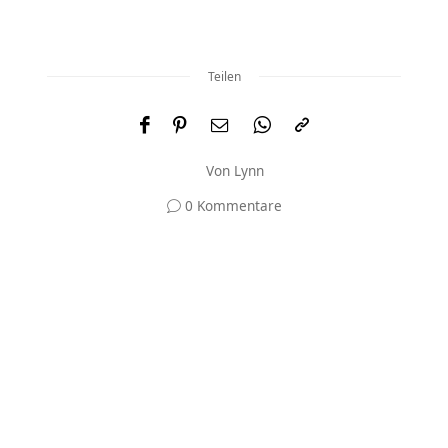
Teilen
Von
Lynn
0 Kommentare
Und was meinst du?
Deine E-Mail-Adresse wird nicht veröffentlicht.
Erforderliche Felder sind mit
*
markiert