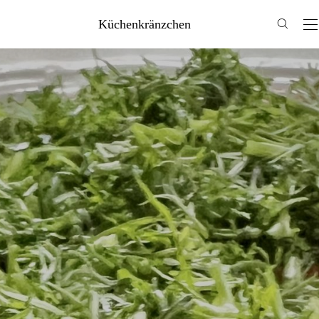
Küchenkränzchen