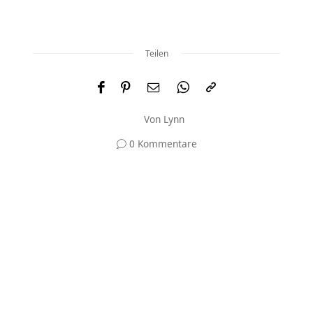
Teilen
Von
Lynn
0 Kommentare
Und was meinst du?
Deine E-Mail-Adresse wird nicht veröffentlicht.
Erforderliche Felder sind mit
*
markiert