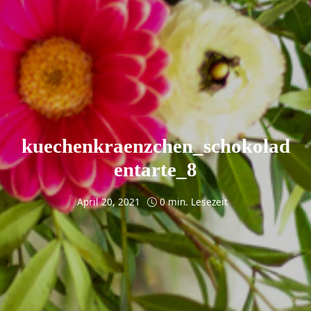
kuechenkraenzchen_schokolad
entarte_8
April 20, 2021
0 min. Lesezeit