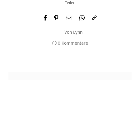
Teilen
Von
Lynn
0 Kommentare
Und was meinst du?
Deine E-Mail-Adresse wird nicht veröffentlicht.
Erforderliche Felder sind mit
*
markiert