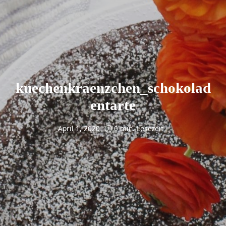
kuechenkraenzchen_schokolad
entarte
April 1, 2020
0 min. Lesezeit