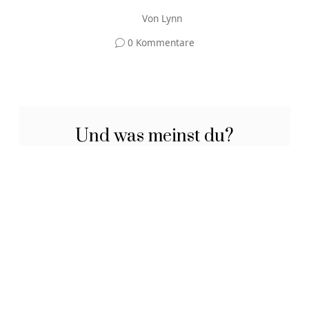
Von
Lynn
0 Kommentare
Und was meinst du?
Deine E-Mail-Adresse wird nicht veröffentlicht.
Erforderliche Felder sind mit
*
markiert