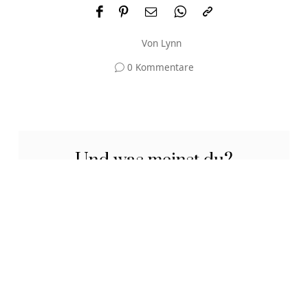
Von
Lynn
0 Kommentare
Und was meinst du?
Deine E-Mail-Adresse wird nicht veröffentlicht.
Erforderliche Felder sind mit
*
markiert