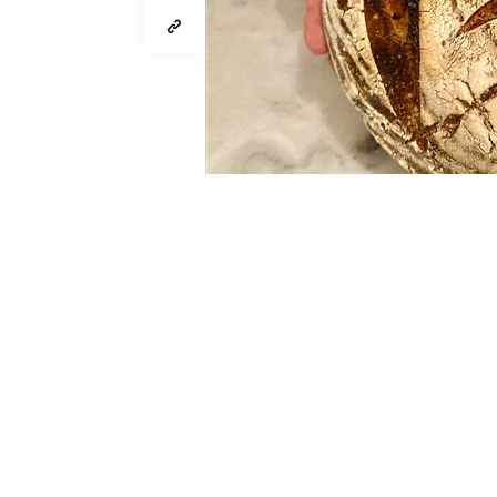
Von
Lynn