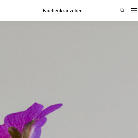
Küchenkränzchen