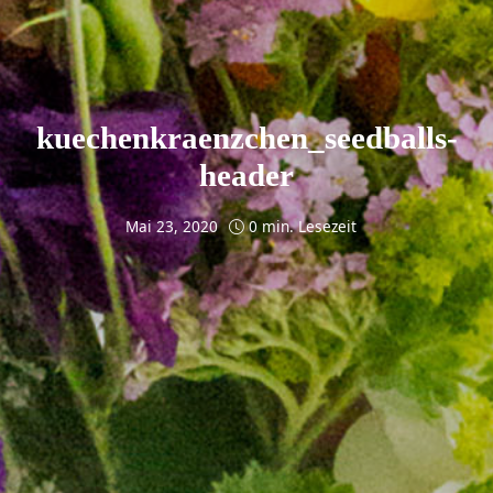
kuechenkraenzchen_seedballs-
header
Mai 23, 2020
0 min. Lesezeit