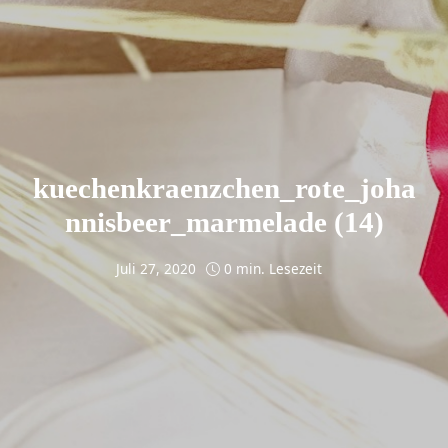
kuechenkraenzchen_rote_joha
nnisbeer_marmelade (14)
Juli 27, 2020
0 min. Lesezeit