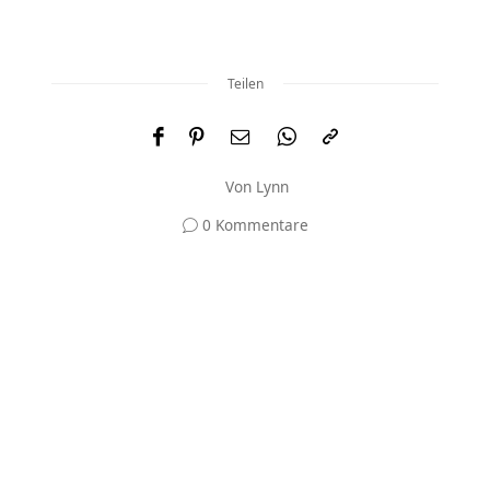
Teilen
Von
Lynn
0 Kommentare
Und was meinst du?
Deine E-Mail-Adresse wird nicht veröffentlicht.
Erforderliche Felder sind mit
*
markiert