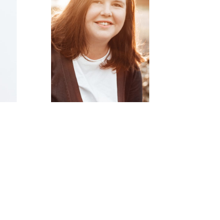
Ich bin Lynn, waschechte
Hamburgerin, lebe am
Stadtrand und bin Mitte 30,
Dieser Food-Blog ist meine
Herzens-angelegenheit. Ich
freue mich, wenn ihr mich
bei meinen