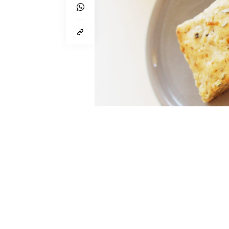
Von
Lynn