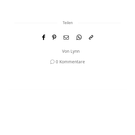
Teilen
Von
Lynn
0 Kommentare
Und was meinst du?
Deine E-Mail-Adresse wird nicht veröffentlicht.
Erforderliche Felder sind mit
*
markiert