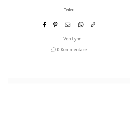
Teilen
Von
Lynn
0 Kommentare
Und was meinst du?
Deine E-Mail-Adresse wird nicht veröffentlicht.
Erforderliche Felder sind mit
*
markiert