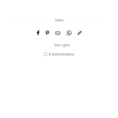
Teilen
Von
Lynn
0 Kommentare
Und was meinst du?
Deine E-Mail-Adresse wird nicht veröffentlicht.
Erforderliche Felder sind mit
*
markiert