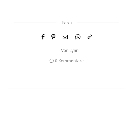
Teilen
Von
Lynn
0 Kommentare
Und was meinst du?
Deine E-Mail-Adresse wird nicht veröffentlicht.
Erforderliche Felder sind mit
*
markiert