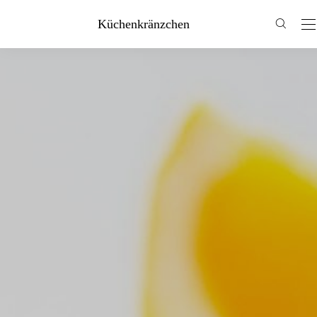
Küchenkränzchen