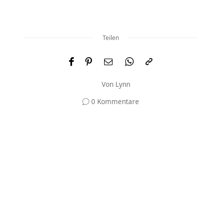
Teilen
Von
Lynn
0 Kommentare
Und was meinst du?
Deine E-Mail-Adresse wird nicht veröffentlicht.
Erforderliche Felder sind mit
*
markiert