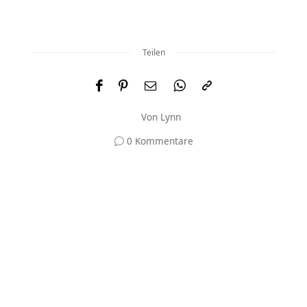
Teilen
Von
Lynn
0 Kommentare
Und was meinst du?
Deine E-Mail-Adresse wird nicht veröffentlicht.
Erforderliche Felder sind mit
*
markiert