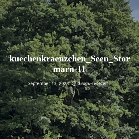
kuechenkraenzchen_Seen_Stor
marn-11
September 13, 2023
0 min. Lesezeit