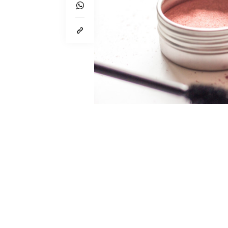
Von
Lynn