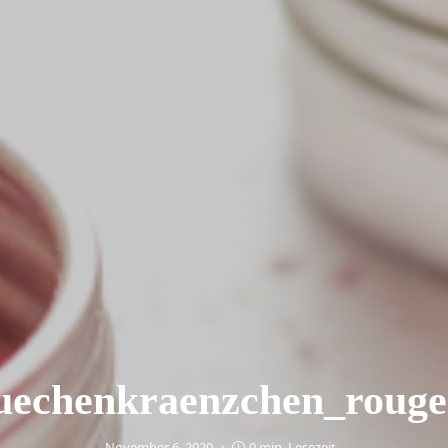
uechenkraenzchen_rouge
November 6, 2020
0 min. Lesezeit