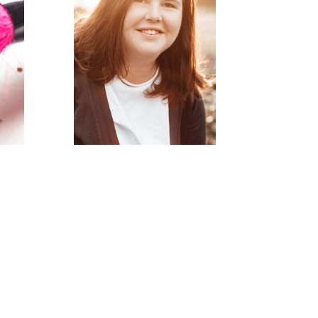
Ich bin Lynn, waschechte
Hamburgerin, lebe am
Stadtrand und bin Mitte 30,
Dieser Food-Blog ist meine
Herzens-angelegenheit. Ich
freue mich, wenn ihr mich
bei meinen