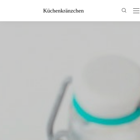
Küchenkränzchen