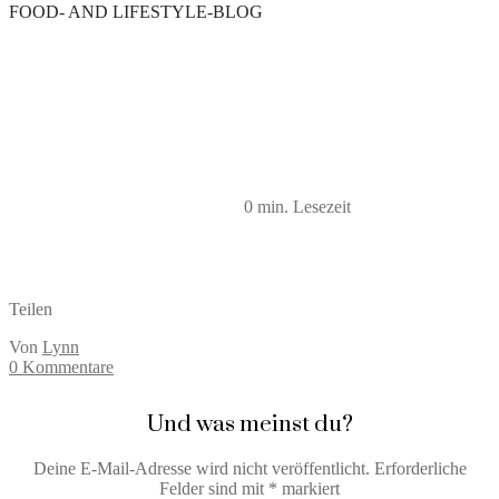
FOOD- AND LIFESTYLE-BLOG
kuechenkraenzchen_low_carb_
(5)
April 4, 2020
0 min. Lesezeit
Teilen
Von
Lynn
0 Kommentare
Und was meinst du?
Deine E-Mail-Adresse wird nicht veröffentlicht.
Erforderliche
Felder sind mit
*
markiert