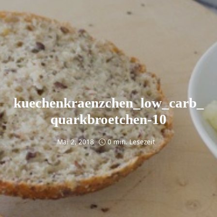
kuechenkraenzchen_low_carb_
quarkbroetchen-10
Mai 2, 2018
0 min. Lesezeit