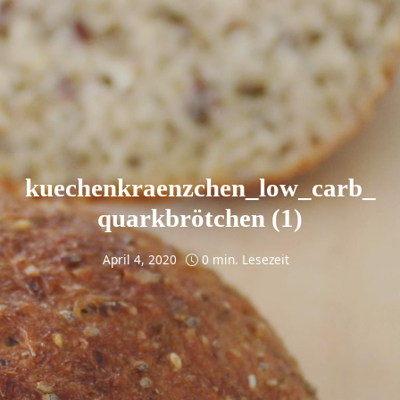
kuechenkraenzchen_low_carb_
quarkbrötchen (1)
April 4, 2020
0 min. Lesezeit