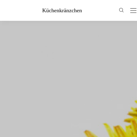
Küchenkränzchen