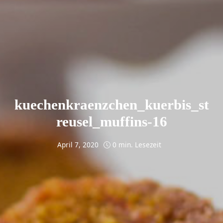
kuechenkraenzchen_kuerbis_st
reusel_muffins-16
April 7, 2020
0 min. Lesezeit