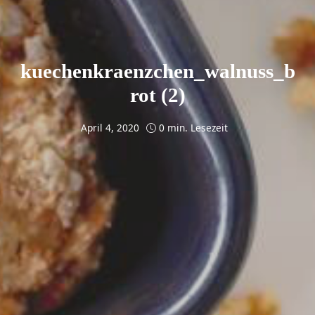
kuechenkraenzchen_walnuss_b
rot (2)
April 4, 2020
0 min. Lesezeit