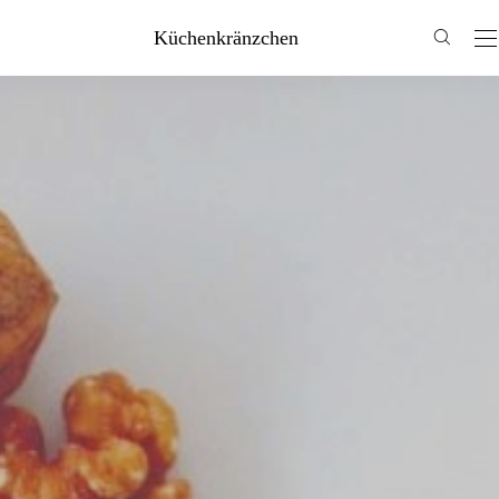
Küchenkränzchen